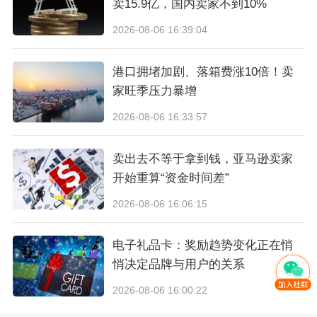
卖15.9亿，国内卖家不到10%
层架构"
2026-08-06 16:39:04
月销10万美金的产品页，背后是一套有逻辑的内容架构，
港口拥堵加剧、落箱费涨10倍！卖
从上到下，每一层都在做一件特定的事。
家旺季压力暴增
第一层：钩子区（首屏 Hero Se
2026-08-06 16:33:57
ction）
卖出去不等于拿到钱，亚马逊卖家
开始重算“资金时间差”
用户打开页面后的前 3 秒决定一切。
这一区域必须完成的
2026-08-06 16:06:15
三件事：
电子礼品卡：奖励趋势变化正在悄
主图展示场景，而非白底图：
用"穿在真实的人身
悄决定品牌与用户的关系
上"、"放在真实家居环境里"的场景图，让用户在
2026-08-06 16:00:22
脑海中代入使用场景。
标题直击痛点/结果：
不要