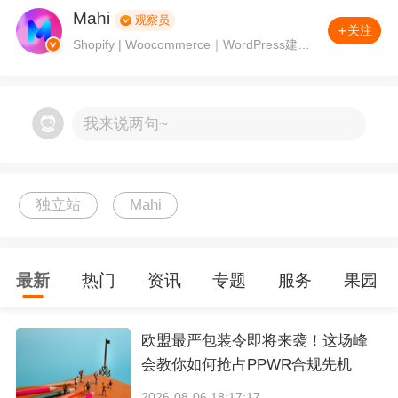
Size: S/M/L/XL
Mahi
观察员
关注
Shopify | Woocommerce｜WordPress建
Weight: 320g
站、Online Marketing——让笔记成为一种
习惯。公众号：Mahi营销笔记
Color: Black/White/Navy
我来说两句~
Washing: Machine wash cold
独立站
Mahi
这不是产品页，这是一份 Excel 导出的 SKU 表
格。
最新
热门
资讯
专题
服务
果园
参数是用来消除疑虑的，不是用来制造购买欲
的。
欧盟最严包装令即将来袭！这场峰
会教你如何抢占PPWR合规先机
一个欧美消费者打开页面，心里真正的问题是：
2026-08-06 18:17:17