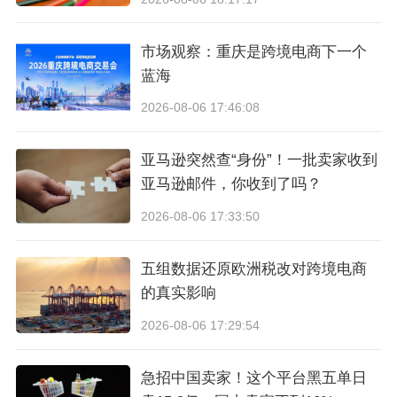
"这个东西能解决我的什么问题？"
市场观察：重庆是跨境电商下一个
蓝海
"它和我现在用的那个有什么不同？"
2026-08-06 17:46:08
"如果我买了觉得不好，有没有退路？"
亚马逊突然查“身份”！一批卖家收到
"别人买了以后说什么？"
亚马逊邮件，你收到了吗？
2026-08-06 17:33:50
只有参数，就不能回答这些问题。
产品详情页是
买家判断"值不值得买"的关键页面
，对于仍在犹
五组数据还原欧洲税改对跨境电商
的真实影响
豫的顾客，内容详尽且有说服力的产品页可以增
2026-08-06 17:29:54
强信任感，促使他们在比较多家店铺后选择你。
三、高转化产品页的"五
急招中国卖家！这个平台黑五单日