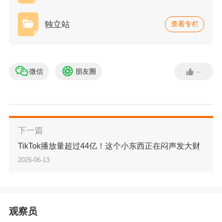
月销10万美金的店铺，不是靠更多流量砸出来
独立站
查看专栏
的，是靠
产品页把每一个到访的用户
"多留住一分
钟、多推进一步"
积累出来的。
微信
朋友圈
--
二、
常见的产品页错
误：
参数堆砌
一个典型的失败模式。
下一篇
TikTok播放量超过44亿！这个小东西正在闷声发大财
打开很多中国卖家的独立站产品页，内容大致是
2026-06-13
这样的：
Material: 100% Polyester
观察员