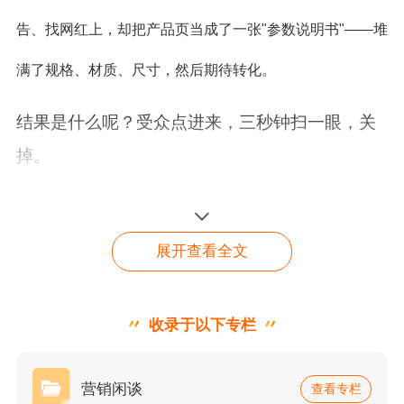
告、找网红上，却把产品页当成了一张"参数说明书"——堆
满了规格、材质、尺寸，然后期待转化。
结果是什么呢？受众点进来，三秒钟扫一眼，关
掉。
Baymard Institute
在2025 Cart Abandonment St
atistics
对全球49项独立研究的汇总显示，电商网
展开查看全文
站的平均购物车放弃率高达
70.22%
，意味着每 1
0 个加购的用户里，有 7 个没有付款就离开了。
收录于以下专栏
谷歌独立站出单王
而漏斗更上游的问题是：大量用户甚至根本没走
到加购这一步，就在产品页跳出了。
免费领取谷歌广告金
营销闲谈
查看专栏