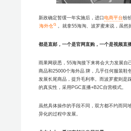
多
广
群
动
效
M
K
K
m
e
澎
2
告
量
T
g
g
p
o
+爆
会
沙
n
沙
i
r
T
空
百
亚
京
万
S
菜
活
品
专
开
亚
T
独
品
场
A
精
+独
a
t
蓝
新
开
扶
o
l
l
i
o
款
龙
g
龙
r
开
>
i
中
世
马
东
里
I
鸟
动
类
题
店
马
i
立
牌
G
准
立
z
a
海
模
户
持
k
e
e
f
l
大
峰
店
k
云
集
逊
物
汇
S
海
日
活
活
季
逊
k
站
出
招
投
站
o
峰
掘
式
S
y
a
新政确定暂缓一年实施后，进口
电商平台
纷
会
会
>
T
汇
团
智
流
A
外
历
动
动
T
出
海
商
流
n
会
金
E
T
沃
T
扶
美
亚
S
O
o
库
海
仓
o
海
重
海外仓
。就拿55海淘、波罗蜜来说，虽然
学
O
K
尔
K
持
客
马
h
z
k
外
k
塑
堂
美
玛
东
计
多
逊
o
o
仓
区
陪
南
划
陪
陪
p
n
陪
跑
亚
跑
跑
e
陪
都是直邮，一个是官网直购，一个是视频直播
跑
e
跑
陪
跑
选
A
全
产
雨果网获悉，55海淘接下来将会大力发展自己
品
I
品
业
沃
中
选
类
带
商品和25000个海外品 牌，几乎任何服
尔
心
品
采
探
玛
购
厂
发展长尾商品，提升毛利率。而波罗蜜则是踩
扶
e
持
M
的真实性，采用PGC直播+B2C自营模式。
A
G
C
o
虽然具体操作的手段不同，双方都不约而同
u
p
异化的过程中发展。
a
n
g