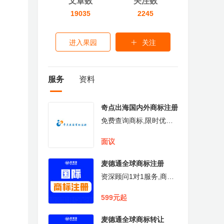
文章数
关注数
19035
2245
进入果园
关注
服务
资料
奇点出海国内外商标注册
免费查询商标,限时优惠,
量大优惠,免费指导
面议
麦德通全球商标注册
资深顾问1对1服务,商标
免费查询及协助备案,价
格构成透明无隐形收费,
599元起
官方证书邮寄协助补贴申
请
麦德通全球商标转让