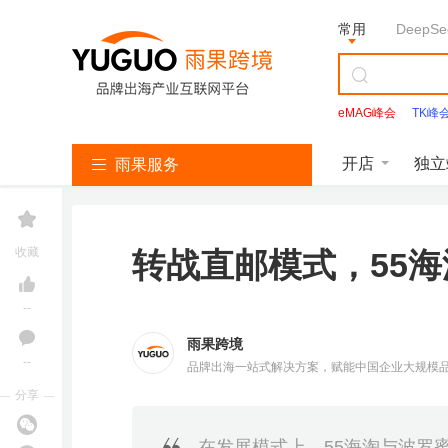
常用
DeepSe
eMAG峰会
TK峰
Facebook
开店
独立
雨果服务
亚
T
S
L
韩
美
独
沃
速
马
i
h
a
国
客
立
尔
卖
收藏
转战直邮模式，55
逊
k
o
z
找
多
站
玛
通
服
T
p
a
服
服
服
服
服
务
o
e
d
务
务
务
务
务
k
e
a
--
服
服
服
务
务
务
雨果跨境
--
品牌出海一站式解决方案，赋能中国企业大规模
亚
立即报名
马
分享
逊
雨课官网
加入社群
开
T
店
i
在发展模式上，55海淘与波罗