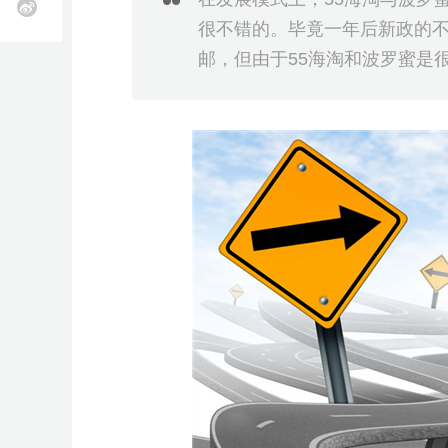
近
业务咨询
k
T
O
很不错的。毕竟一年后新政的
立即报名
立即报名
立即报名
立即报名
立即报名
雨
期
o
z
全
选
物
海
申
软
跨
知
供
k
o
邮，但由于55海淘和波罗蜜是
课
活
加入社群
加入社群
加入社群
加入社群
加入社群
球
品
流
外
诉
件
境
识
应
开
n
美
开
工
服
营
服
工
收
产
链
店
开
立即报名
客
独
近
精
近
动
近
近
店
具
务
销
务
具
款
权
全
店
多
托
立
期
品
期
查
期
期
活动咨询
开
S
管
店
h
站
近
活
线
直
看
活
活
o
p
C
近
期
动
下
播
更
动
动
e
o
e
u
期
产
查
小
查
多
查
查
开
p
W
店
a
i
活
业
看
班
看
>
看
看
n
l
g
d
沃
动
带
更
课
更
更
更
b
尔
e
活
多
更
多
多
多
玛
r
开
e
动
>
多
>
>
r
店
M
i
A
查
场
e
G
W
A
A
加
获
开
A
s
欧
乐
亚
D
T
C
J
W
开
a
看
次
I
I
入
取
店
I
洲
天
马
T
K
o
u
a
店
y
工
大
A
A
季
全
F
F
T
G
G
S
T
1
出
招
逊
C
招
u
m
y
f
更
作
模
I
I
链
B
B
i
o
o
h
a
0
海
商
峰
增
商
p
i
f
a
坊
型
社
活
增
e
T
T
a
M
酷
Y
广
流
k
o
o
o
b
0
峰
会
会
长
会
a
a
a
i