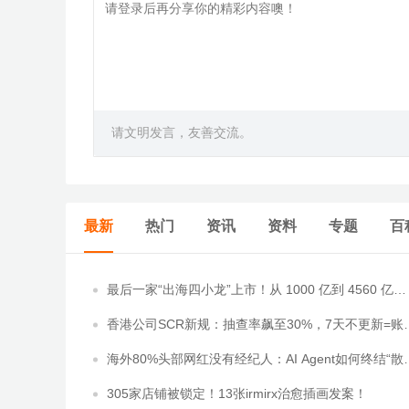
请文明发言，友善交流。
最新
热门
资讯
资料
专题
百
最后一家“出海四小龙”上市！从 1000 亿到 4560 亿又
回 400 亿美金，这家知名的互联网平台，估值过山车
藏...
香港公司SCR新规：抽查率飙至30%，7天不更新=账
+年审一起炸！
海外80%头部网红没有经纪人：AI Agent如何终结“散
散”的生态混乱？
305家店铺被锁定！13张irmirx治愈插画发案！