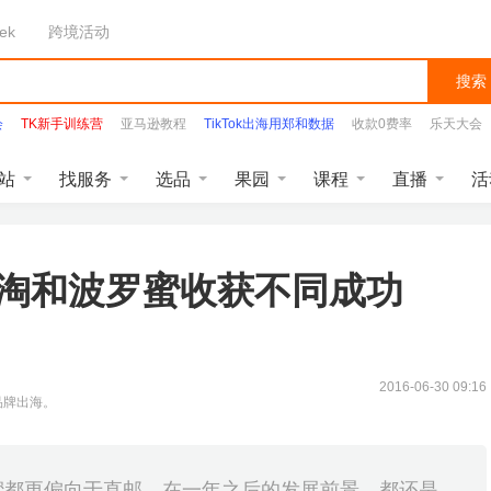
ek
跨境活动
搜索
会
TK新手训练营
亚马逊教程
TikTok出海用郑和数据
收款0费率
乐天大会
站
找服务
选品
果园
课程
直播
活
海淘和波罗蜜收获不同成功
2016-06-30 09:16
品牌出海。
蜜都更偏向于直邮，在一年之后的发展前景，都还是