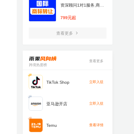
资深顾问1对1服务,商标
免费查询及协助备案,价
格构成透明无隐形收费,
799元起
官方证书邮寄协助补贴申
请
查看更多
查看更多
跨境热度榜
TikTok Shop
立即入驻
亚马逊开店
立即入驻
Temu
查看详情