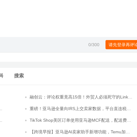
0
/300
请先登录再评
科
搜索
融创云：评论权重竟高15倍！外贸人必须死守的Linked
In SSI黄金互动红线
户
重磅！亚马逊全量向IRS上交卖家数据，平台直连税
局！OBBB落地后，美国税局已掌握全部店铺营收流水
对
TikTok Shop美区订单使用亚马逊MCF配送，配送费立
减35%！
【跨境早报】亚马逊AI卖家助手新增功能，Temu加入