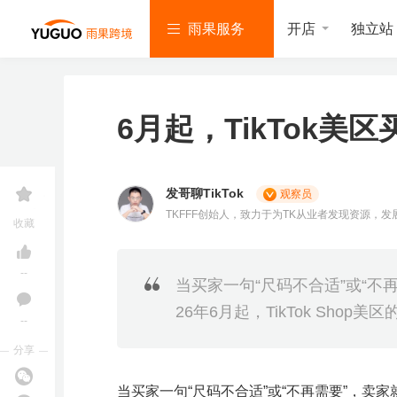
开店
独立站
雨果服务
6月起，TikTok
发哥聊TikTok
观察员
亚
T
S
L
韩
美
独
沃
速
TKFFF创始人，致力于为TK从业者发现资源，发
马
i
h
a
国
客
立
尔
卖
收藏
网
逊
k
o
z
找
多
站
玛
通
服
T
p
a
服
服
服
服
服
务
o
e
d
务
务
务
务
务
k
e
a
--
当买家一句“尺码不合适”或“不
服
服
服
务
务
务
26年6月起，TikTok Sho
--
亚
立即报名
马
分享
逊
雨课官网
加入社群
开
T
店
i
当买家一句“尺码不合适”或“不再需要”，卖