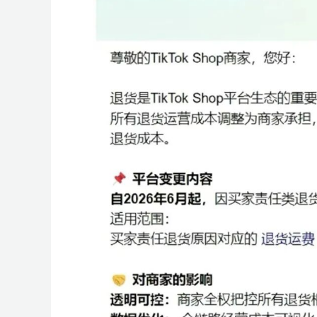
多
广
群
动
效
M
K
K
m
e
澎
2
告
量
T
g
g
p
o
+爆
会
沙
n
沙
i
r
T
空
百
亚
京
万
S
菜
活
品
专
开
亚
T
独
品
场
A
精
+独
a
t
蓝
新
开
扶
o
l
l
i
o
款
龙
g
龙
r
开
>
i
中
世
马
东
里
I
鸟
动
类
题
店
马
i
立
牌
G
准
立
z
a
海
模
户
持
k
e
e
f
l
大
峰
店
k
云
集
逊
物
汇
S
海
日
活
活
季
逊
k
站
出
招
投
站
o
峰
掘
式
S
y
a
会
会
>
T
汇
团
智
流
A
外
历
动
动
T
出
海
商
流
n
会
金
E
T
沃
T
扶
美
亚
S
O
o
库
海
仓
o
海
重
学
O
K
尔
K
持
客
马
h
z
k
外
k
塑
堂
美
玛
东
计
多
逊
o
o
仓
区
陪
南
划
陪
陪
p
n
陪
跑
亚
跑
跑
e
陪
跑
e
跑
陪
跑
选
A
全
产
品
I
品
业
沃
中
选
类
带
尔
心
品
采
探
玛
购
厂
扶
e
持
M
A
G
C
o
u
p
a
n
g