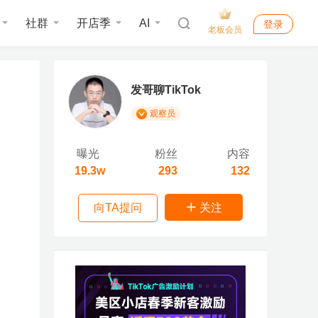
社群
开店季
AI
登录
老板会员
发哥聊TikTok
观察员
曝光
粉丝
内容
19.3w
293
132
向TA提问
关注