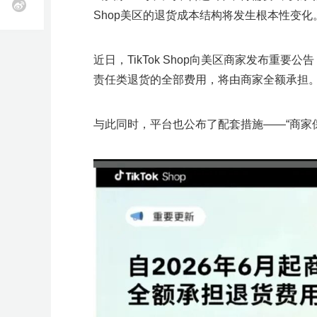
近
业务咨询
k
Shop美区的退货成本结构将发生根本性变化
T
O
立即报名
立即报名
立即报名
立即报名
立即报名
雨
期
o
z
全
选
物
海
申
软
跨
知
供
k
o
课
活
加入社群
加入社群
加入社群
加入社群
加入社群
球
品
流
外
诉
件
境
识
应
开
n
美
开
工
服
营
服
工
收
产
链
近日，TikTok Shop向美区商家发布重
店
开
立即报名
客
独
近
精
近
动
近
近
店
具
务
销
务
具
款
权
全
店
多
责任类退货的全部费用，将由商家全额承担
托
立
期
品
期
查
期
期
活动咨询
开
S
管
店
h
站
近
活
线
直
看
活
活
o
p
C
与此同时，平台也公布了配套措施——“商家
近
期
动
下
播
更
动
动
e
o
e
u
期
产
查
小
查
多
查
查
开
p
W
店
a
i
活
业
看
班
看
>
看
看
n
l
g
d
沃
动
带
更
课
更
更
更
b
尔
e
活
多
更
多
多
多
玛
r
开
e
动
>
多
>
>
r
店
M
i
A
查
场
e
G
W
A
A
加
获
开
A
s
欧
乐
亚
D
T
C
J
W
开
a
看
次
I
I
入
取
店
I
洲
天
马
T
K
o
u
a
店
y
工
大
A
A
季
全
F
F
T
G
G
S
T
1
出
招
逊
C
招
u
m
y
f
更
作
模
I
I
链
B
B
i
o
o
h
a
0
海
商
峰
增
商
p
i
f
a
坊
型
社
活
增
e
T
T
a
M
酷
Y
广
流
k
o
o
o
b
0
峰
会
会
长
会
a
a
a
i