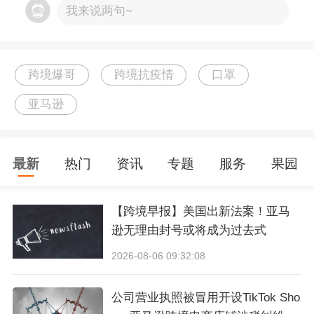
我来说两句~
口罩的企业，然而其产品其实已经覆盖从家庭用
品到医疗用品，从运输、建筑到商业、教育和电
子、通信等各个领域。有数据显示，全球50%的
跨境爆哥
跨境抗疫情
口罩
人每天直接或间接地接触到3M公司的产品。
亚马逊
欧洲或出现第二波疫情，防疫物资需求上涨
最新
热门
资讯
专题
服务
果园
据卫报表示，欧洲或在秋季出现第二波疫情。在
一些国家的证据表明，非洲大陆病例的增长主要
【跨境早报】美国出新法案！亚马
逊无理由封号或将成为过去式
是由年轻人推动的，世界卫生组织说，20至50岁
的人也是该病毒在西太平洋地区的主要传播者。
2026-08-06 09:32:08
公司营业执照被冒用开设TikTok Sho