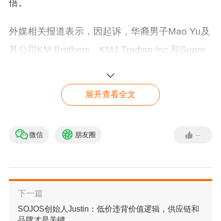
倍。
外媒相关报道表示，因起诉，华裔男子Mao Yu及
其公司KM Brothers、KMJ Trading Inc.和Supre
me Sunrise Inc.将向3M或其选择的慈善机构支付
近200,000美元，停止出售3M
产品
，并承认侵犯
展开查看全文
了其商标权利。
根据3M在6月的起诉，Mao Yu公司通过三个亚马
微信
朋友圈
--
【免费入驻】 亚马逊入驻
绿色通道
逊账户出售N95口罩，每个口罩的平均价格为23.
21美元，赚了35万美元。3M表示，其同类产品
立即入驻
的标价为1.27美元。
下一篇
SOJOS创始人Justin：低价违背价值逻辑，供应链和
3M产能满足不了美国市场需求
品牌才是关键