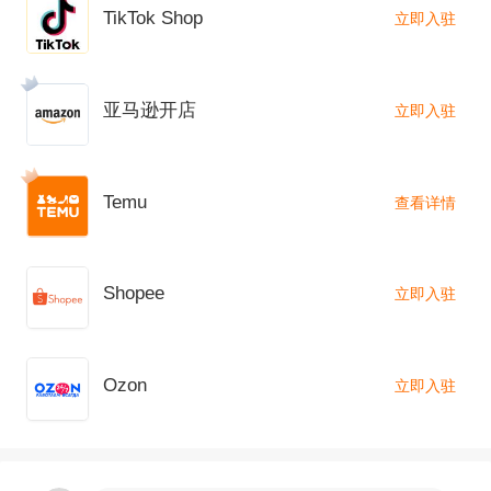
TikTok Shop
立即入驻
医疗用品的重要来源。但到4月3日，3M宣布将从
其在中国的工厂向美国进口1000万枚N95口罩，
亚马逊开店
这可能远远超过3M派往美国的N95口罩。
立即入驻
虽然各方均在努力，但外媒指出，N95口罩的极
Temu
查看详情
端短缺仍在持续，这是大流行病肆虐而看不到尽
头的众多原因之一。在今年秋天或冬天的第二波
Shopee
立即入驻
大流行中，这种短缺很可能更加严重。
作为一家百年企业，3M的口罩产能真就那么弱
Ozon
立即入驻
吗？其实，口罩在3M资产负债表上几乎不是一个
项目。在大流行之前，N95仅占3M年收入320亿
美元的不到1％。很多人只认为3M就是一家生产