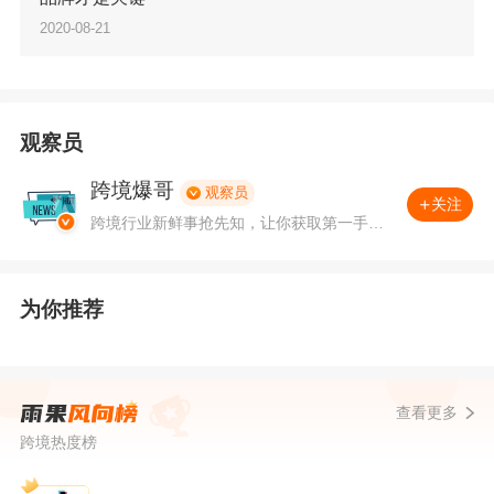
2020-08-21
据外媒报道，3M是一家118年历史的企业，去年
销售额达到320亿美金。然而，3M最近却因N95
口罩而备受争议。据悉，目前美国的N95口罩主
观察员
要来自3M公司，且同步还在进行出口，这也导致
跨境爆哥
观察员
关注
了其产能跟不上美国市场需求，加剧了供需紧
跨境行业新鲜事抢先知，让你获取第一手八
卦资料。
张。因此，特朗普援引《国防生产法》，迫使3M
将所有口罩保留在美国。
为你推荐
3月份大流行在美国爆发时，3M开始缩减对中国
的
发货
，但只是暂停关闭。主要是因为，3M在上
查看更多
海经营着一家N95工厂，其不想冒着失去中国市
跨境热度榜
场的风险，同时中国还是口罩所用原材料和各种