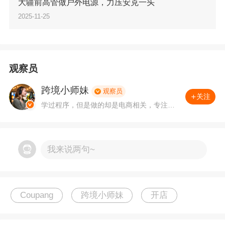
大疆前高管做户外电源，力压安克一头
千万韩元:3%1千万～1亿韩元:2%1亿～10亿韩元:
2025-11-25
1%10亿以上韩元:0.5%
*不同服务商收费标准与可提供的服务或有区别
观察员
跨境小师妹
2、普通开店
观察员
关注
学过程序，但是做的却是电商相关，专注、
从事外贸领域多年，喜欢用数据思维来思考
卖家自建韩国主体，自行承担进口、报关与税务
运营决策。有问题，可关注私聊。
等。
我来说两句~
店铺所有权和运营权：归卖家所有
Coupang
跨境小师妹
开店
适合对象：品牌商家；或已充分准备、计划全力
拓展韩国市场