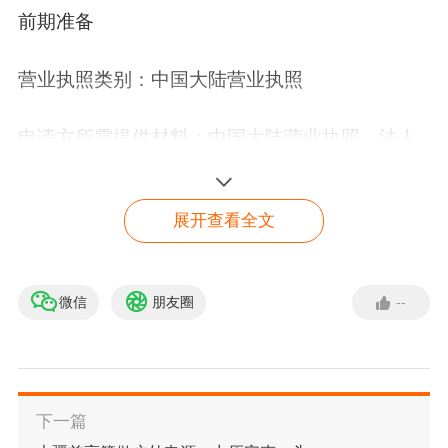
前期准备
营业执照类别：中国大陆营业执照
申请方所需提供材料：中国大陆营业执照、法人
证件及法人手持证件自拍、联系电话话费发票、
银行账户证明
展开查看全文
下店速度：1-3个工作日
微信
朋友圈
--
韩国Coupang 快速入驻
极速开店服务商收费：1.基础服务费：69～100
通道
美金/月2.本地客服代理服务费：30～50美金/月3.
申请入驻
进口代理费：按销售额的GMV抽佣， 根据GMV
下一篇
体量不同抽取不同比例，且最少$100/月：0～1