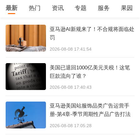
最新
热门
资讯
专题
服务
果园
营业执照类别：韩国营业执照、自行办理或通过
韩国营业执照注册代办服务商
亚马逊AI新规来了！不合规将面临处
罚
申请方所需提供材料：韩国营业执照、韩国电话
2026-08-08 17:41:54
号码、银行账户、网络销售许可证
美国已退回1000亿美元关税！这笔
下店速度：30-45个工作日
巨款流向了谁？
2026-08-08 17:40:43
韩国营业执照代办服务商收费：
亚马逊美国站服饰品类广告运营手
1.韩国营业执照及营业所需材料及认证的代办费
册-第4章-季节周期性产品广告打法
¥12000人民币左右
2026-08-08 17:05:28
2.年度代记账费用：¥6000人民币左右