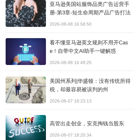
亚马逊美国站服饰品类广告运营手
册-第3章-短生命周期产品广告打法
*不同服务商收费标准与可提供的服务或有区别，
2026-08-08 16:58:50
详情请咨询您的客户经理。
看不懂亚马逊英文规则不用开Cas
二者在入驻资质/材料、下店速度、服务商费用等
e！自带中文AI助手一键解惑
方面有所不同，以匹配卖家在不同发展阶段的需
2026-08-08 16:49:25
求。无论选择哪一种模式，均可享受平台的 流量
扶持与增长红利。
美国州系列|华盛顿：没有传统所得
税，却最容易被误判的州
相关文章推荐：
2026-08-07 18:23:13
Coupang新手运营，Coupang卖家如何快速起
量
高管出走创业，安克掏钱当股东
2026-08-07 18:20:34
封面来源/图虫创意