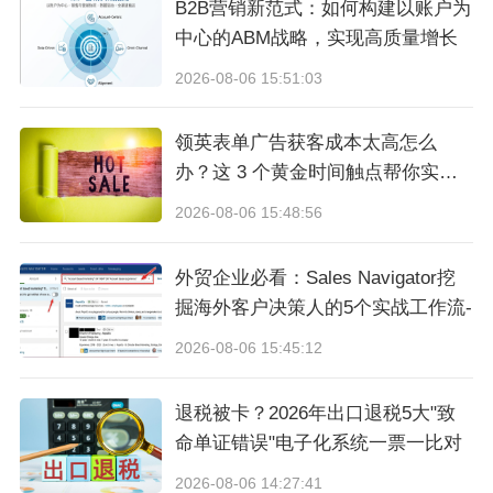
大品牌纷纷涌向代理机构。
B2B营销新范式：如何构建以账户为
中心的ABM战略，实现高质量增长
亚马逊品牌代理在许多方面与过去的经销商类
2026-08-06 15:51:03
似，不同的是，他们只有一个分销渠道——亚马
领英表单广告获客成本太高怎么
逊，这以一种特殊的方式重新洗刷了零售关系，
办？这 3 个黄金时间触点帮你实现
增加了新的中间商层次。
线索翻倍！
2026-08-06 15:48:56
亚马逊自营品牌当真将使卖家无路可走？
外贸企业必看：Sales Navigator挖
掘海外客户决策人的5个实战工作流-
今年，亚马逊自营品牌AmazonBasics开始销售
2026-08-06 15:45:12
泡沫床垫（mattress），价格与目前市场上最便
宜的一些泡沫床垫看齐。亚马逊为何为进入这么
退税被卡？2026年出口退税5大"致
一个相对“默默无闻”的
品类
？主要有以下3个原
命单证错误"电子化系统一票一比对
因：
2026-08-06 14:27:41