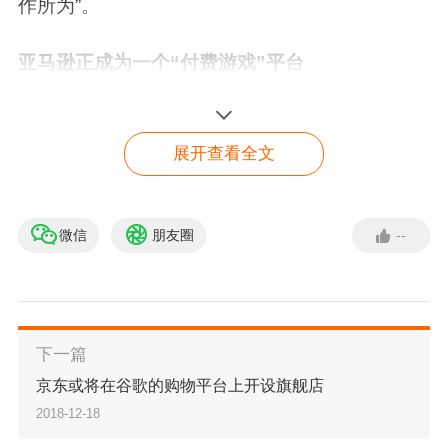
作所为”。
亚马逊正成为一个“付费游戏”平台
亚马逊是美国第三大广告平台，仅次于Facebook
展开查看全文
和谷歌。虽然Facebook和谷歌加起来占据美国在
线广告市场一半以上的份额，但亚马逊广告的增
长速度是这两家公司的6倍。
微信
朋友圈
--
【免费入驻】 亚马逊入驻
绿色通道
立即入驻
下一篇
京东或将在谷歌的购物平台上开设旗舰店
亚马逊广告是值得关注的，因为该公司正朝着全
2018-12-18