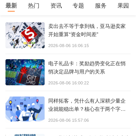
最新
热门
资讯
专题
服务
果园
ng，开展广告活动等等。对于许多品牌来说，他
们以一种保留控制权的方式解决了如何存在亚马
卖出去不等于拿到钱，亚马逊卖家
逊上的问题。
开始重算“资金时间差”
2026-08-06 16:06:15
亚马逊广告的发展也推动着亚马逊品牌代理公司
的发展。WPP是全球最大的广告公司(按营收来
电子礼品卡：奖励趋势变化正在悄
说)，2017年，WPP客户仅通过WPP在Faceboo
悄决定品牌与用户的关系
k和谷歌上投放广告的投资就达到了70亿美元。从
2026-08-06 16:00:22
理论上讲，Facebook和
谷歌广告
平台都是自助服
同样拓客，凭什么有人深耕少量企
务的，但实际上，如果有经验丰富的机构为企业
业就能稳出单？核心在于两个字：
管理这些服务，大多数企业都能获得更好的回
调研
2026-08-06 15:57:06
报。亚马逊上的产品广告也是如此，这也使得各