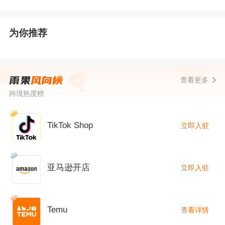
方位、可归因营销体验发展。过去，亚马逊很少
与卖家和品牌分享广告数据，但最近它开始与广
为你推荐
告公司和品牌进行实验，以改变这种状况。部分
专家表示，亚马逊将开启一个专门为品牌和机构
提供数据的服务。
查看更多
跨境热度榜
亚马逊正在成为一个“付费游戏”平台，因为对于卖
家和品牌来说，与其不被消费者发现无法获得销
TikTok Shop
立即入驻
售，还不如付钱给亚马逊确保自己的曝光。毕
竟，互联网正使得世界上任何地方的任何
产品
都
亚马逊开店
立即入驻
有可能在亚马逊上销售，品牌要使得自己产品被
发现，亚马逊广告是最有效的途径。
Temu
查看详情