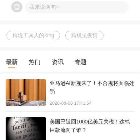
me SFP）计划的成员将被要求在周六也提供发
我来说两句~
货，并在一至两天内送达。然而，考虑到新冠疫
情对
物流
行业的影响，目前亚马逊已修改政策，
跨境工具人的king
跨境抗疫情
暂时放宽对SFP会员的送货速度要求。这意味
着，亚马逊将允许SFP会员对部分客户的供货在
一至两天后送达，减轻了第三方销售商的送货压
最新
热门
资讯
专题
力。
亚马逊AI新规来了！不合规将面临处
2020年11月，在第三届中国国际进口博览会开幕
罚
式上，习近平总书记表示，“中国将推动跨境电商
2026-08-08 17:41:54
等新业态新模式加快发展，培育外贸新动能。”
美国已退回1000亿美元关税！这笔
在国家领导人的支持下，2020年，跨境电商行业
巨款流向了谁？