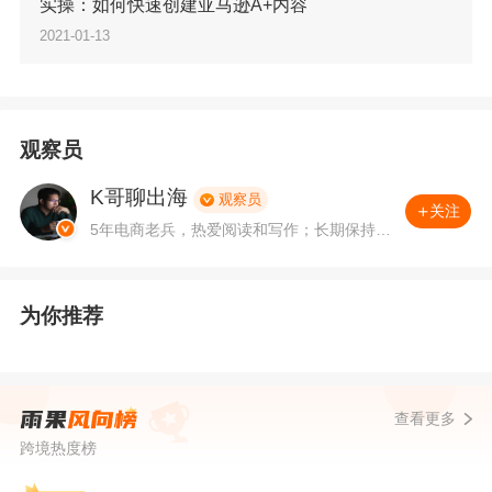
实操：如何快速创建亚马逊A+内容
例87706例，现有疑似病例1例。累计追踪到密切
2021-01-13
接触者929694人，尚在医学观察的密切接触者30
114人。
观察员
目前疫情反复无常，2020年各行各业或多或少受
K哥聊出海
观察员
疫情影响有所起伏，跨境电商逆流而上增长迅
关注
5年电商老兵，热爱阅读和写作；长期保持对
猛，2020年通过海关跨境电子商务管理平台验放
跨境行业的观察：懂电商，爱跨境；擅长挖
掘问题背后的本质。有问题，可关注私聊。
进出口清单24.5亿票，同比增长63.3%。
为你推荐
国内疫情反复，国外疫情更是严峻。目前巴西多
地已重启方舱医院应对新冠肺炎，法国再次采
查看更多
取“闭关锁国”政策，德国收紧并延长“硬性封锁
跨境热度榜
令”至1月底……