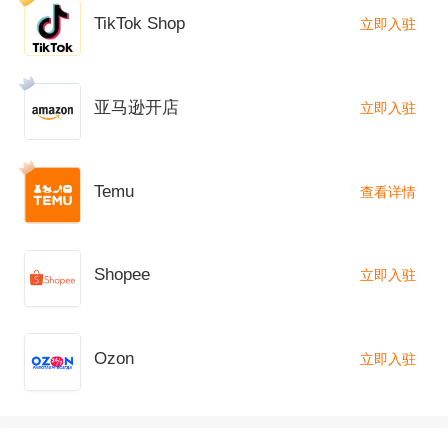
TikTok Shop
立即入驻
然而在面对依然严峻的疫情下，近期，对于跨境
电商人来说，利好消息依然不断。
亚马逊开店
立即入驻
2020年底，中欧投资协定谈判如期完成，初步打
通了中欧跨境电商全链路通道。2021年初，央行
Temu
查看详情
会同发改委等六部门联合发布《关于进一步优化
跨境人民币政策支持稳外贸稳外资的通知》，使
Shopee
立即入驻
整个外贸环境蒸蒸日上，为企业规避汇率风险的
同时，节约了汇兑成本。
Ozon
立即入驻
去年8月，
亚马逊
就已对外宣称，要在今年2月开
始，亚马逊的“卖家仓储会员”（Seller Fulfilled Pri