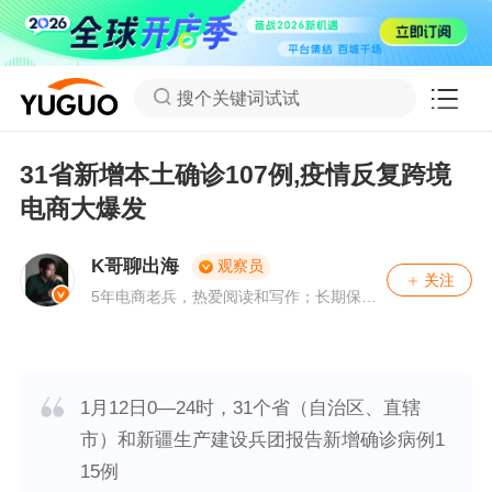
搜个关键词试试
31省新增本土确诊107例,疫情反复跨境
电商大爆发
K哥聊出海
观察员
关注
5年电商老兵，热爱阅读和写作；长期保持
对跨境行业的观察：懂电商，爱跨境；擅长
挖掘问题背后的本质。有问题，可关注私
聊。
1月12日0—24时，31个省（自治区、直辖
市）和新疆生产建设兵团报告新增确诊病例1
15例