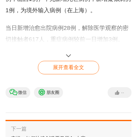
1例，为境外输入病例（在上海）。
当日新增治愈出院病例28例，解除医学观察的密
切接触者617人，重症病例较前一日增加3例。
境外输入现有确诊病例286例（其中重症病例3
展开查看全文
例），现有疑似病例1例。累计确诊病例4451
例，累计治愈出院病例4165例，无死亡病例。
微信
朋友圈
--
找不到你所需的内容？在
截至1月12日24时，据31个省（自治区、直辖
线咨询顾问
市）和新疆生产建设兵团报告，现有确诊病例78
点击咨询
4例（其中重症病例21例），累计治愈出院病例8
下一篇
2288例，累计死亡病例4634例，累计报告确诊病