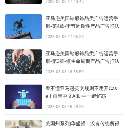
在疫情严峻的情况下依然砥砺前行，迎来“逆袭”。
2026-08-08 17:40:43
就国贸数字“麒麟计划”而言，作为跨境电商综合服
亚马逊美国站服饰品类广告运营手
务平台，为推动跨境电商的发展，在严格要求、
册-第4章-季节周期性产品广告打法
做好防护措施的前提下依然举办了286场大型活
2026-08-08 17:05:28
动，孵化了1000多家跨境企业……
亚马逊美国站服饰品类广告运营手
需求端：疫情影响，海外实体零售商关店潮影响
册-第3章-短生命周期产品广告打法
持续，线上零售高增长。根据福布斯网站数据，
2026-08-08 16:58:50
美国 2020 年 1-4 月 线上销售同比+68%；与此
看不懂亚马逊英文规则不用开Cas
同时，大量线下店关闭，梅西百货关店 125 家，
e！自带中文AI助手一键解惑
裁员 3900 人，微软永久关闭全球 83 家实 体零
2026-08-08 16:49:25
售店，苹果公司关店 14 家，维密计划今年永久关
闭美国与加拿大 250 家店。美国媒体预计美国今
美国州系列|华盛顿：没有传统所得