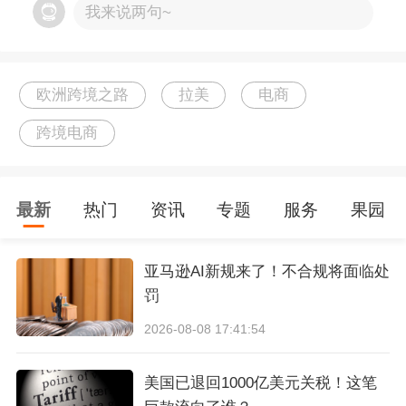
性、可落地的欧洲跨境市场判断。
的
多类目、宽SKU
卖家。这种打法在拉美电商早
我来说两句~
期竞争还不激烈的阶段效率较高，更宽的产品线
能带来更多流量入口，再通过销售数据筛出表现
欧洲跨境之路
拉美
电商
好的产品集中投入。
跨境电商
需要说明的是，铺货并不等于粗放。市场早期信
息不透明，样本量更大的卖家更容易先找到有潜
最新
热门
资讯
专题
服务
果园
力的品类，这是西红柿这类卖家能较早跑出规模
的原因之一。
亚马逊AI新规来了！不合规将面临处
罚
2026-08-08 17:41:54
墨西哥是核心市场，海外仓是关键能力
美国已退回1000亿美元关税！这笔