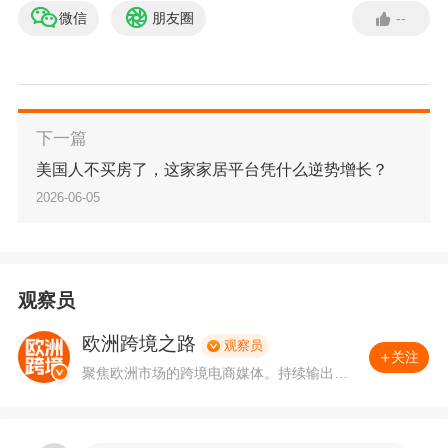
微信
朋友圈
--
山的人力成本也低于深圳和广州。这两个条件叠
加，让本地卖家在同样的售价下有更大的毛利空
间，也更有条件把价格往下压。
下一篇
这一段属于分析判断。西红柿能在美客多多个类
美国人不买房了，这家家居平台凭什么逆势增长？
2026-06-05
目上保持价格竞争力，和它依托的中山供应链基
础分不开。
观察员
欧洲跨境之路
观察员
多类目铺货是它的基本打法
关注
聚焦欧洲市场的跨境电商媒体。持续输出欧
洲跨境一线情报，深度解读亚马逊及欧洲跨
境本土平台生态，系统分析合规、税务、物
从公开信息看，西红柿覆盖十余个类目，是典型
流与平台规则变化，为卖家提供专业、理