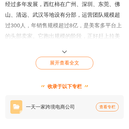
经过多年发展，西红柿在广州、深圳、东莞、佛
山、清远、武汉等地设有分部，运营团队规模超
过300人，年销售规模超过8亿，是美客多平台上
的
头部卖家
。它跑出规模的阶段，正好赶上拉美
电商快速增长的时期，2021年整个拉美电商市场
的年增长率接近40%。
展开查看全文
收录于以下专栏
找不到你所需的内容？在
中山的产业带提供了成本基础
线咨询顾问
点击咨询
一天一家跨境电商公司
查看专栏
理解西红柿，绕不开
中山
。这座城市有大量传统
制造业产业带，集中在家居、家电、灯具、五金
等品类，本地拿货链路短，出厂成本相对低。中