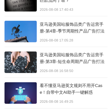
巨款流向了谁？
西红柿的核心市场是
墨西哥
。墨西哥是拉美最大
2026-08-08 17:40:43
的单一电商市场，人口超过1.3亿，美客多渗透率
高。对中国卖家来说，这是进入拉美最容易走量
亚马逊美国站服饰品类广告运营手
的市场。
册-第4章-季节周期性产品广告打法
2026-08-08 17:05:28
西红柿所在的芯宏科技集团在拉美自建了
海外
仓
，覆盖墨西哥、哥伦比亚、秘鲁、智利、巴西
亚马逊美国站服饰品类广告运营手
册-第3章-短生命周期产品广告打法
等国家，其中墨西哥城仓的日订单处理能力达到
2026-08-08 16:58:50
十万单以上。在美客多的算法里，物流时效会影
响商品曝光，本地仓相比从中国直发能提供更快
看不懂亚马逊英文规则不用开Cas
的配送，这是西红柿在墨西哥市场比较实在的竞
e！自带中文AI助手一键解惑
争力来源。
2026-08-08 16:49:25