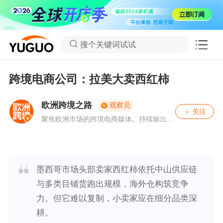
搜个关键词试试
跨境电商公司：拉美大卖西红柿
欧洲跨境之路
观察员
关注
聚焦欧洲市场的跨境电商媒体。持续输出欧
洲跨境一线情报，深度解读亚马逊及欧洲跨
境本土平台生态，系统分析合规、税务、物
流与平台规则变化，为卖家提供专业、理
性、可落地的欧洲跨境市场判断。
墨西哥市场头部卖家西红柿依托中山供应链
与多类目铺货跑出规模，海外仓构筑竞争
力。但它难以复制，小卖家应在细分品类深
耕。