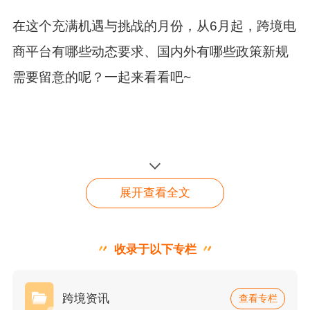
在这个充满机遇与挑战的月份，
从6月起，跨境电
商平台有哪些动态要求、国内外有哪些政策新规
需要留意的呢？
一起来看看吧~
一、各跨境平台动态新规
展开查看全文
1、
亚马逊Prime Day定档6月23-26日
亚马逊宣布
2026年Prime Day将于
6月23日至6月
收录于以下专栏
找不到你所需的内容？在
26日
举行
，覆盖美国、加拿大、墨西哥及英法德
线咨询顾问
等26个国家和地区，
日本将于七月举行
；
澳大利
点击咨询
跨境资讯
查看专栏