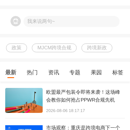
税合规，专注欧洲财税领域，为数万跨境卖
2、
亚马逊6月29日起MFN及SFP规则升级
家提供出海合规方案。
亚马逊宣布自
2026年6月29日起，对卖家自配送
我来说两句~
（
MFN
）商品执行新的处理时间（Handling Tim
e）管理要求，
并同步提升Seller Fulfilled Prime
政策
MJCM跨境合规
跨境新政
（SFP）及Premium Shipping项目的配送时效标
准。
最新
热门
资讯
专题
果园
标签
要求卖家进一步缩短订单处理时间，提升配送准
时率，这意味着物流履约压力将进一步加大。
建
欧盟最严包装令即将来袭！这场峰
会教你如何抢占PPWR合规先机
议卖家应尽快评估自发货能力，必要时转向FBA
2026-08-06 18:17:17
或第三方海外仓以保障大促期间履约体验。
市场观察：重庆是跨境电商下一个
3、
6月30日欧洲站COO原产国信息强制合规