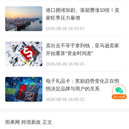
港口拥堵加剧、落箱费涨10倍！卖
家旺季压力暴增
2026-08-06 16:33:57
卖出去不等于拿到钱，亚马逊卖家
开始重算“资金时间差”
图片来源：亚马逊卖家后台通知截图
2026-08-06 16:06:15
4、
速卖通上线“欧盟IOSS一键申报”功能
电子礼品卡：奖励趋势变化正在悄
悄决定品牌与用户的关系
速卖通于6月1日上线“欧盟IOSS一键申报”功能，
2026-08-06 16:00:22
旨在简化卖家对欧盟增值税的申报流程，
帮助卖
家更便捷地应对7月1日即将实施的欧盟增值税新
雨果网
跨境新政
正文
规。