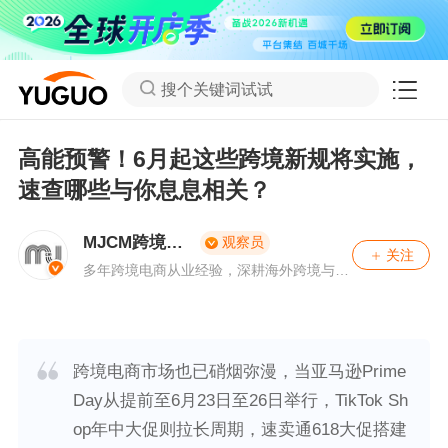
搜个关键词试试
高能预警！6月起这些跨境新规将实施，
速查哪些与你息息相关？
MJCM跨境合
观察员
关注
规
多年跨境电商从业经验，深耕海外跨境与财
税合规，专注欧洲财税领域，为数万跨境卖
家提供出海合规方案。
跨境电商市场也已硝烟弥漫，当亚马逊Prime
Day从提前至6月23日至26日举行，TikTok Sh
op年中大促则拉长周期，速卖通618大促搭建