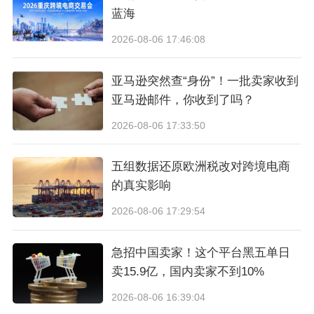
蓝海
距离2026年6月30日的欧盟/英国原产国(COO)信
2026-08-06 17:46:08
息强制执行截止日期已进入倒计时。
您的商品List
亚马逊突然查“身份”！一批卖家收到
ing是否已全部更新？为避免跨境业务中断，
建议
亚马逊邮件，你收到了吗？
卖家立即登录卖家平台
完成操作。
2026-08-06 17:33:50
所有通过亚马逊物流（
FBA
）或卖家自配送（MF
五组数据还原欧洲税改对跨境电商
N）向欧盟及英国进行跨境销售的商品，
若未在
的真实影响
截止日期前提供准确有效的原产国信息，将被系
2026-08-06 17:29:54
统限制销售。
急招中国卖家！这个平台黑五单日
卖15.9亿，国内卖家不到10%
2026-08-06 16:39:04