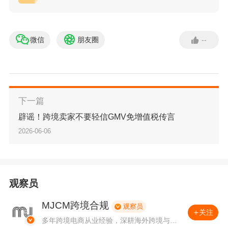
亚、巴西、印度的活动于夏季晚些举行。
这不仅是一场平台级大促，更是一次高效触达全
微信
朋友圈
--
球Prime会员、拉动销量增长、提升品牌曝光的重
要机会。
本次美国站Prime会员日的秒杀/Z划算提报截止日
下一篇
辟谣！跨境卖家不要轻信GMV免增值税传言
期延长至2026年6月9日
（欧洲站提报日期至6月1
2026-06-06
9日，以各站点卖家平台页面为准）。建议卖家可
针对已入仓或在途库存安排，确保活动期间库存
可售。
观察员
MJCM跨境合规
观察员
关注
多年跨境电商从业经验，深耕海外跨境与财