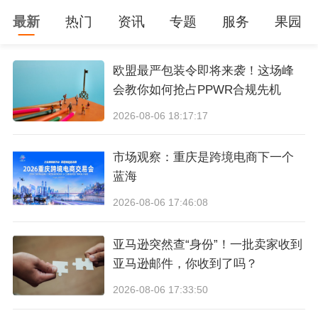
0
2、
Tuxedo Cat燕尾服猫
最新
热门
资讯
专题
服务
果园
6月11日，德国摄影师Andreas Levers委托keith
欧盟最严包装令即将来袭！这场峰
& Ference律所在美国宾夕法尼亚州发起了版权
会教你如何抢占PPWR合规先机
维权，此次维权的是该摄影师的一幅Tuxedo Cat
2026-08-06 18:17:17
燕尾服猫作品，版权号为VA 2-469-858，此次维
市场观察：重庆是跨境电商下一个
权的案件号为2026-cv-01278。
蓝海
2026-08-06 17:46:08
亚马逊突然查“身份”！一批卖家收到
亚马逊邮件，你收到了吗？
2026-08-06 17:33:50