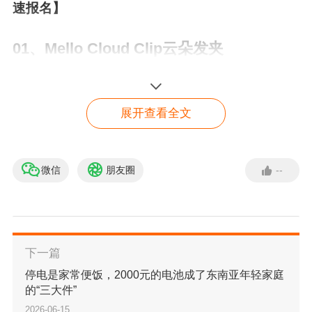
速报名】
0
1、
Mello Cloud Clip云朵发夹
近期，总部位于加拿大的MELLO RETAIL INC委
展开查看全文
托DNL ZITO律所在美国弗吉尼亚州发起了版权维
权，维权的产品是该品牌旗下的一款女士发夹，
案件号为：2026-cv-1135。
微信
朋友圈
--
【免费入驻】 亚马逊入驻
绿色通道
立即入驻
下一篇
停电是家常便饭，2000元的电池成了东南亚年轻家庭
的“三大件”
2026-06-15