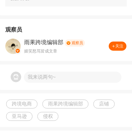
图源：MELLO官网
据了解，MELLO RETAIL INC成立于2024年，专
观察员
注创新型发饰研发、产销一体化的北美新锐品
雨果跨境编辑部
观察员
关注
牌，深耕女性日常美发定型赛道，其主打产品是
嬉笑怒骂皆成文章
Mello Cloud Clip（Mello 云朵发夹），目前以线
上DTC模式辐射北美、全球多国消费市场。
我来说两句~
此次共计有639个店铺被告，涵盖各大跨境主流
平台，跨境卖家需紧急排查是否有使用相似的商
跨境电商
雨果跨境编辑部
店铺
标、版权以及专利，如有侵权，要尽快下架处
亚马逊
侵权
理！