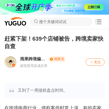
搜个关键词试试
赶紧下架！639个店铺被告，跨境卖家快
自查
雨果跨境编辑
观察员
关注
部
嬉笑怒骂皆成文章
又到了一周侵权盘点时间。
在跨境电商行业，侵权案件时常上演，有的卖家