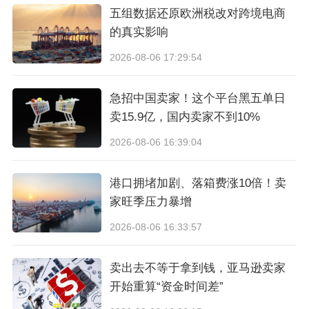
五组数据还原欧洲税改对跨境电商
的真实影响
图源：亚马逊
2026-08-06 17:29:54
本次维权共有385个店铺被告，涵盖亚马逊、沃
急招中国卖家！这个平台黑五单日
尔玛、TEMU三大平台的侵权店铺，若卖家产品
卖15.9亿，国内卖家不到10%
图中有出现上述侵权的图案，要尽快作出下架处
2026-08-06 16:39:04
理。
港口拥堵加剧、落箱费涨10倍！卖
0
3、
流体漩涡抽象图案
家旺季压力暴增
2026-08-06 16:33:57
近期，活跃于美国和欧洲的知名艺术家Julie Stieb
ritz委托keith律所在美国伊利诺伊州发起了版权维
卖出去不等于拿到钱，亚马逊卖家
开始重算“资金时间差”
权，本次涉案的版权是2个流体漩涡抽象图案，版