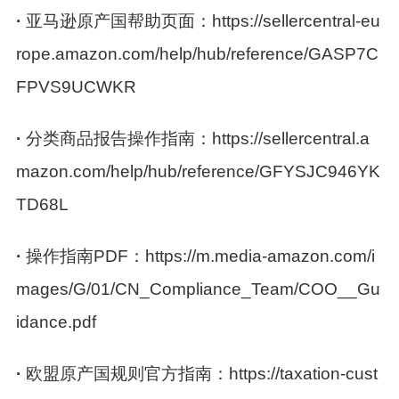
·
亚马逊原产国帮助页面：
https://sellercentral-eu
rope.amazon.com/help/hub/reference/GASP7C
FPVS9UCWKR
·
分类商品报告操作指南：
https://sellercentral.a
mazon.com/help/hub/reference/GFYSJC946YK
TD68L
·
操作指南PDF：
https://m.media-amazon.com/i
mages/G/01/CN_Compliance_Team/COO__Gu
idance.pdf
·
欧盟原产国规则官方指南：
https://taxation-cust