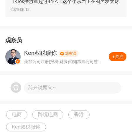
TikTok播放量超过44亿！这个小东西正在闷声发大财
专门针对有跨境业务的香港公司增设栏目，这也是卖
2026-06-13
家最容易踩坑的地方。新版表格新增两大核心填报
项：一是需要主动勾选企业是否属于强制电子申报的
指定主体；二是新增单边税收抵免栏，要求如实填写
境外已缴纳税额。
观察员
结合跨境电商的业务场景来看，大部分卖家的香港公
Ken叔税服你
观察员
关注
司都会对接亚马逊、TikTok、欧美本土平台，日常会
美加公司注册|报税|财务咨询|跨国公司整合
产生境外预提税、平台佣金、海外广告费、集团关联
等优质专业服务，我们代表客户与税务机关
沟通，处理查税案件，我们可为客户在美国5
服务费等支出。过去不少人把这一栏当作空白项直接
0个州注册公司申请税号，可提供特拉华州注
跳过，今年绝对不行。境外收支、跨区域税费全部要
册地址，在美国提供财税、税务计划和咨询
我来说两句~
求如实填报，和平台账单、银行流水一一对应，任何
业务，另外可提供加拿大成立公司和税务需
求。
一笔模糊的境外款项，都会成为税务核查的突破口。
从业内接触的大量案例来看，
跨境卖家香港报税的核
电商
跨境电商
香港
心痛点，从来都不是不会填表格，而是账务和实际业
Ken叔税服你
务严重脱节。
目前主流的架构基本都是内地公司负责