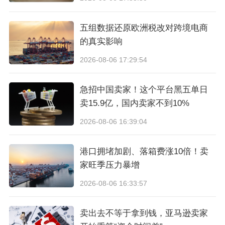
料、平台KYC核验等一系列麻烦。
在这里给各位跨境老板整理了4项自查清单，现在动
五组数据还原欧洲税改对跨境电商
手排查，完全来得及规避风险。
的真实影响
2026-08-06 17:29:54
第一、梳理全年收入链路，
把香港公司每一笔收入对
应的电商平台、合作合同、回款账户逐一匹配，做到
急招中国卖家！这个平台黑五单日
账、单、款三方统一。
卖15.9亿，国内卖家不到10%
第二、核对全量支出费用，
重点核查广告投放、平台
2026-08-06 16:39:04
佣金、软件服务费、跨境仓储费等，确保费用支出和
香港公司的业务职能相匹配。
港口拥堵加剧、落箱费涨10倍！卖
家旺季压力暴增
第三、梳理关联交易，
针对内地主体、海外子公司之
间的往来款项，补齐合同、结算单据、沟通记录，杜
2026-08-06 16:33:57
绝长期无凭证的关联往来。
卖出去不等于拿到钱，亚马逊卖家
第四、核验利润合理性，
如果香港公司核算了利润，