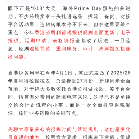
眼下正是“618”大促、海外Prime Day预热的关键
期，不少跨境卖家一头扎进选品、投流、备货、对接
平台活动里，连轴转根本停不下来。但在这里要敲个
重点：今年
香港公司利得税报税规则全面更新，电子
报税、延期申请、表格填报
全都改了玩法，一旦疏
忽，轻则
逾期罚款，重则账务、审计、离岸豁免接连
出问题。
香港税务局早在今年4月1日，就正式发放了2025/26
年度利得税报税表，总量接近27万份，新规同步全面
落地。对于绝大多数依托香港公司做收款、签平台合
同、结算海外费用的跨境电商来说，这早已不是单纯
交给会计走流程的小事，而是一次全面排查财税漏
洞、梳理业务链路的关键节点。
先聊大家最关心的报税时间与延期规则，这也是变化
最直观的地方。
按照官方要求，报税表下发后，常规