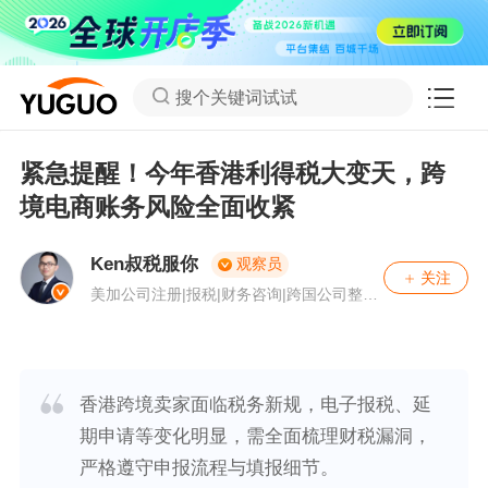
搜个关键词试试
紧急提醒！今年香港利得税大变天，跨
境电商账务风险全面收紧
Ken叔税服你
观察员
关注
美加公司注册|报税|财务咨询|跨国公司整合
等优质专业服务，我们代表客户与税务机关
沟通，处理查税案件，我们可为客户在美国
50个州注册公司申请税号，可提供特拉华州
注册地址，在美国提供财税、税务计划和咨
询业务，另外可提供加拿大成立公司和税务
香港跨境卖家面临税务新规，电子报税、延
需求。
期申请等变化明显，需全面梳理财税漏洞，
严格遵守申报流程与填报细节。