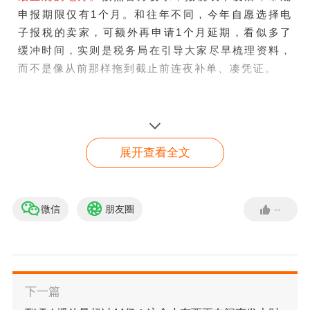
申报期限仅有1个月。和往年不同，今年自愿选择电
子报税的卖家，可额外再申请1个月延期，看似多了
缓冲时间，实则是税务局在引导大家尽早梳理资料，
而不是像从前那样拖到截止前连夜补单、凑凭证。
很多卖家习惯“卡节点办事”，往年靠着会计临时加
急、邮件补资料蒙混过关，今年这套思路行不通了。
因为从4月1日起，税务代表办理报税延期、客户资料
展开查看全文
变更等业务，原则上必须通过TRP税务代表线上端口
办理，彻底从以往人工对接的“经验模式”转向系统标
准化流程。虽然目前还有邮件提交资料的过渡方案，
微信
朋友圈
--
但趋势很明确：人工兜底的空间越来越小，临时抱佛
找不到你所需的内容？在
线咨询顾问
脚的容错率基本归零。
一旦资料上传格式错误、信息
前后不符，延期申请直接驳回，逾期报税的罚单会准
点击咨询
时找上门。
下一篇
除了申报流程，今年报税表的填报细节也大幅细化，