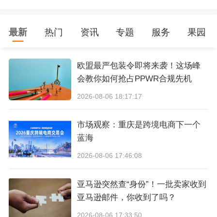
采购、发货、仓储，香港公司承担平台签约、资金回
款、支付海外营销费用，部分大卖家还叠加了海外本
土主体。业务正常运转时看不出问题，一到报税季，
最新
热门
资讯
专题
服务
果园
各种隐患集中爆发：平台回款金额和香港账面数据对
不上，广告费、服务费分散在多个第三方账户无法归
欧盟最严包装令即将来袭！这场峰
集，董事、实际受益人信息早已变更，但代理留存资
会教你如何抢占PPWR合规先机
料依旧是旧版本。
2026-08-06 18:17:17
更关键的一个问题是，
很多香港公司沦为单纯的“资
金中转站”，只负责收钱转账，却无法提供完整证据
市场观察：重庆是跨境电商下一个
链，证明自身承担的业务职能、运营风险。
在全面电
蓝海
子化申报之后，这个问题会被无限放大。如今补充表
格、财务报表、税务计算表都有严格的系统校验标
2026-08-06 17:46:08
准，部分文件还要求按照iXBRL格式上传，系统会自
动比对数据逻辑。以前“先提交纸质材料，后续慢慢
亚马逊突然查“身份”！一批卖家收到
解释补充”的老办法，现在不仅效率极低，还会被标
亚马逊邮件，你收到了吗？
记为高风险企业，后续迎来审计抽查、银行账户补资
2026-08-06 17:33:50